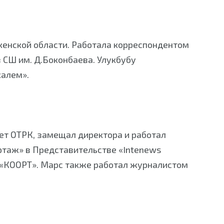
кенской области. Работала корреспондентом
 СШ им. Д.Боконбаева. Улукбубу
калем».
ет ОТРК, замещал директора и работал
ртаж» в Представительстве «Intenews
е «КООРТ». Марс также работал журналистом