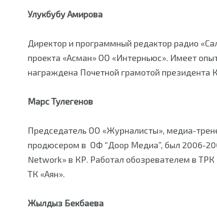
Улукбубу Амирова
Директор и программный редактор радио «Са
проекта «Асман» ОО «Интерньюс». Имеет опыт
награждена Почетной грамотой президента 
Марс Тулегенов
Председатель ОО «Журналисты», медиа-тренер
продюсером в ОФ “Доор Медиа”, был 2006-20
Network» в КР. Работал обозревателем в ТРК
ТК «Аян».
Жылдыз Бекбаева