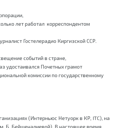
рпорации,
колько лет работал корреспондентом
урналист Гостелерадио Киргизской ССР.
вещение событий в стране,
аз удостаивался Почетных грамот
циональной комиссии по государственному
анизациях (Интерньюс Нетуорк в КР, ITC), на
м. Б. Бейшеналиевой). В настоящее время