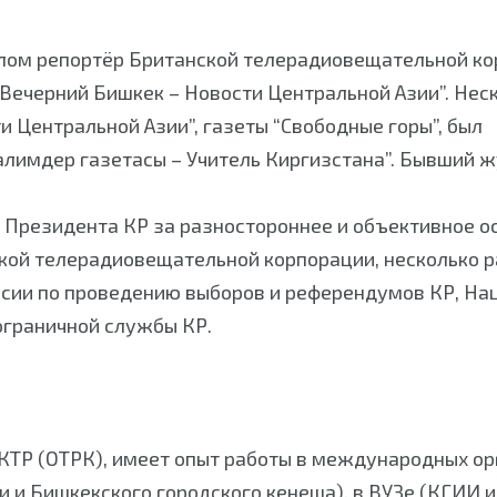
лом репортёр Британской телерадиовещательной ко
Вечерний Бишкек – Новости Центральной Азии”. Нес
 Центральной Азии”, газеты “Свободные горы”, был
лимдер газетасы – Учитель Киргизстана”. Бывший ж
 Президента КР за разностороннее и объективное ос
кой телерадиовещательной корпорации, несколько р
ссии по проведению выборов и референдумов КР, На
ограничной службы КР.
КТР (ОТРК), имеет опыт работы в международных орг
 и Бишкекского городского кенеша), в ВУЗе (КГИИ и