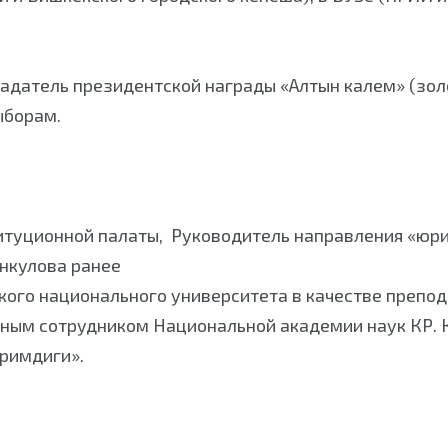
адатель президентской награды «Алтын калем» (зол
ыборам.
титуционной палаты, Руководитель направления «ю
нкулова ранее
ого национального университета в качестве препода
учным сотрудником Национальной академии наук КР.
иримдиги».