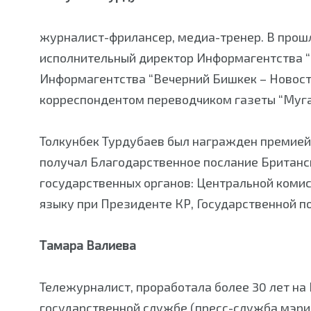
журналист-фрилансер, медиа-тренер. В прош
исполнительный директор Информагентства “
Информагентства “Вечерний Бишкек – Новости
корреспондентом переводчиком газеты “Муга
Толкунбек Турдубаев был награжден премией
получал Благодарственное послание Британс
государственных органов: Центральной коми
языку при Президенте КР, Государственной п
Тамара Валиева
Тележурналист, проработала более 30 лет на 
государственной службе (пресс-служба мэрии