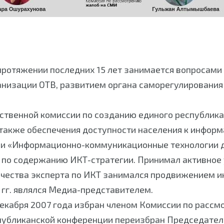
протяжении последних 15 лет занимается вопросами 
анизации ОТВ, развитием органа саморегулировани
мственной комиссии по созданию единого республик
также обеспечения доступности населения к информ
ии «Информационно-коммуникационные технологии д
по содержанию ИКТ-стратегии. Принимал активное уч
ачества эксперта по ИКТ занимался продвижением и
 гг. являлся Медиа-представителем.
екабря 2007 года избран членом Комиссии по рассм
спубликанской конференции переизбран Председател